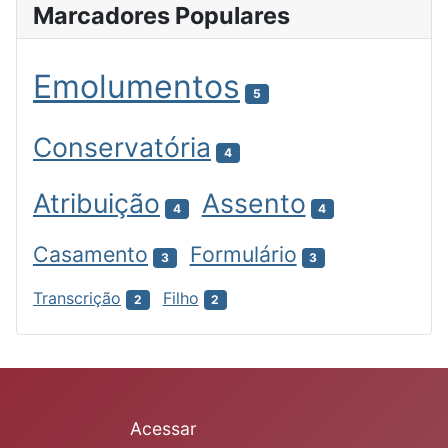
Marcadores Populares
Emolumentos
5
Conservatória
4
Atribuição
Assento
4
4
Casamento
Formulário
3
3
Transcrição
Filho
2
2
Acessar