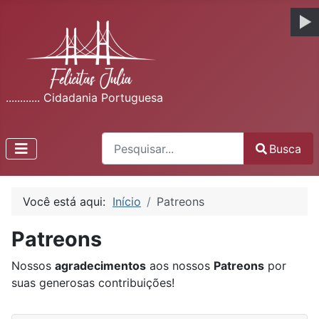
............ Cidadania Portuguesa
Busca
Busca
Type 2 or more characters for results.
Você está aqui:
Início
Patreons
Patreons
Nossos
agradecimentos
aos nossos
Patreons
por
suas generosas contribuições!